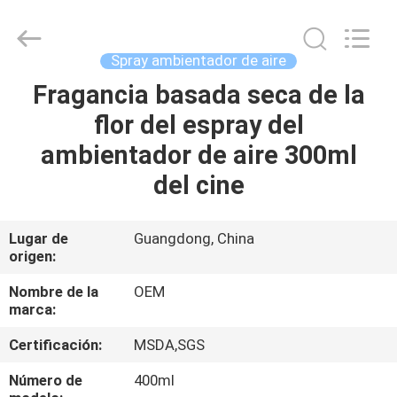
Proveedor.
Copyright
©
2016
-
Spray ambientador de aire
2025
spray-
insecticide.com.
Fragancia basada seca de la
HOGAR
All
Rights
flor del espray del
Reserved.
Developed
by
PRODUCTOS
ambientador de aire 300ml
ECER
del cine
SOBRE
NOSOTROS
Lugar de
Guangdong, China
origen:
VIAJE
Nombre de la
OEM
marca:
DE
Certificación:
MSDA,SGS
LA
FÁBRICA
Número de
400ml