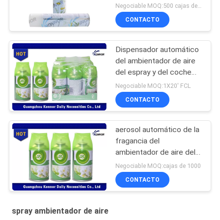
duradero del
Negociable MOQ:500 cajas de cartón
ambientador
CONTACTO
Dispensador automático
del ambientador de aire
del espray y del coche
del espray del
Negociable MOQ:1X20' FCL
ambientador de aire/de
CONTACTO
la fragancia del hotel
aerosol automático de la
fragancia del
ambientador de aire del
sitio del repuesto del
Negociable MOQ:cajas de 1000
espray del ambientador
CONTACTO
de aire 250ml
spray ambientador de aire