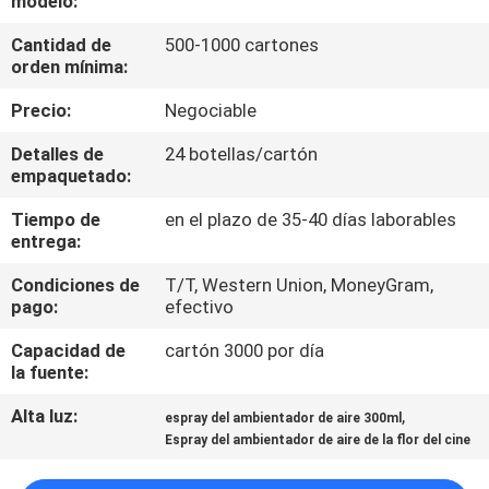
modelo:
Cantidad de
500-1000 cartones
CONTROL
orden mínima:
DE
Precio:
Negociable
CALIDAD
Detalles de
24 botellas/cartón
empaquetado:
ÉNTRENOS
Tiempo de
en el plazo de 35-40 días laborables
EN
entrega:
CONTACTO
Condiciones de
T/T, Western Union, MoneyGram,
CON
pago:
efectivo
Capacidad de
cartón 3000 por día
PIDA
la fuente:
UNA
Alta luz:
,
espray del ambientador de aire 300ml
Espray del ambientador de aire de la flor del cine
CITA