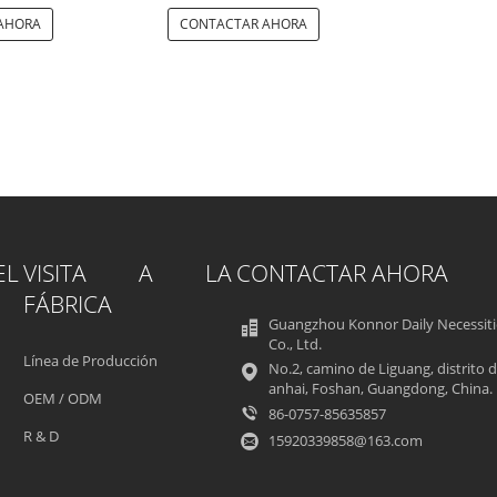
AHORA
CONTACTAR AHORA
L
VISITA A LA
CONTACTAR AHORA
FÁBRICA
Guangzhou Konnor Daily Necessiti
Co., Ltd.
Línea de Producción
No.2, camino de Liguang, distrito 
anhai, Foshan, Guangdong, China.
OEM / ODM
86-0757-85635857
R & D
15920339858@163.com