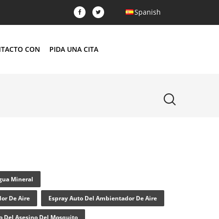
Spanish
NTACTO CON
PIDA UNA CITA
gua Mineral
or De Aire
Espray Auto Del Ambientador De Aire
o Del Asesino Del Mosquito