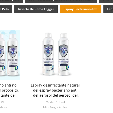
e Pelo
Insecto De Cama Fogger
Espray Bacteriano Anti
Esp
no anti no
Espray desinfectante natural
l propósito,
del espray bacteriano anti
tante del
del aerosol del aerosol del
l del 75%
alcohol del 75%
0ML
Model: 150ml
ables
Min: Negociables