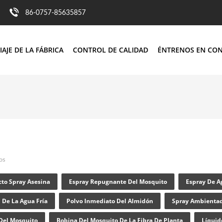
86-0757-85635857
IAJE DE LA FÁBRICA
CONTROL DE CALIDAD
ÉNTRENOS EN CO
os
cto Spray Asesina
Espray Repugnante Del Mosquito
Espray De A
 De La Agua Fría
Polvo Inmediato Del Almidón
Spray Ambientad
Del Mosquito
Bobina Del Mosquito De La Fibra De Planta
Líquid