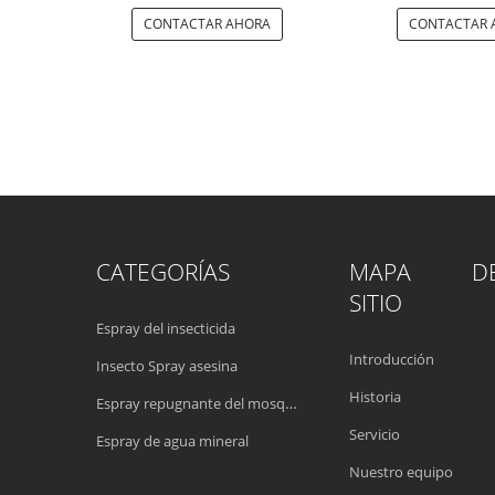
CONTACTAR AHORA
CONTACTAR 
CATEGORÍAS
MAPA DE
SITIO
Espray del insecticida
Introducción
Insecto Spray asesina
Historia
Espray repugnante del mosquito
Servicio
Espray de agua mineral
Nuestro equipo