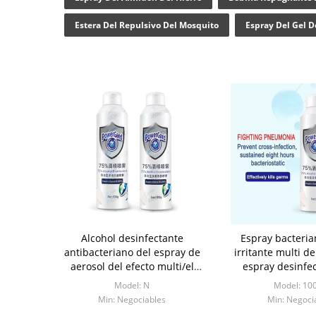
Estera Del Repulsivo Del Mosquito
Espray Del Gel D
Alcohol desinfectante
Espray bacteria
antibacteriano del espray de
irritante multi de
aerosol del efecto multi/el
espray desinfec
75%
alcohol natura
Model: N
Model: 10
Min: Negociables
Min: Negoci