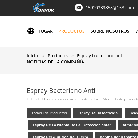
15920339858@163.com
HOGAR
PRODUCTOS
SOBRE NOSOTROS
V
Inicio
Productos
Espray bacteriano anti
NOTICIAS DE LA COMPAÑÍA
Espray Bacteriano Anti
Líder de China espray desinfectante natural Mercado de product
Todos Los Productos
Espray Del Insecticida
Inse
Espray De La Niebla De La Protección Solar
Almidón
Espray Del Almidón Del Hierro
Bobina Repugnante 