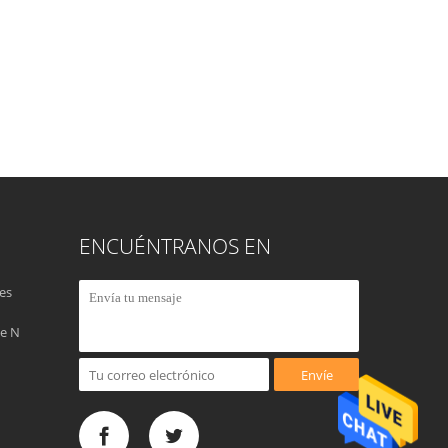
ENCUÉNTRANOS EN
es
de N
Envíe