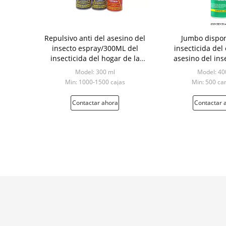
Repulsivo anti del asesino del
Jumbo dispon
insecto espray/300ML del
insecticida del
insecticida del hogar de la
asesino del ins
fragancia de Rose
empaquetado d
Model: 300 ml
Model: 40
Min: 1000-1500 cajas
Min: 500 ca
Contactar ahora
Contactar 