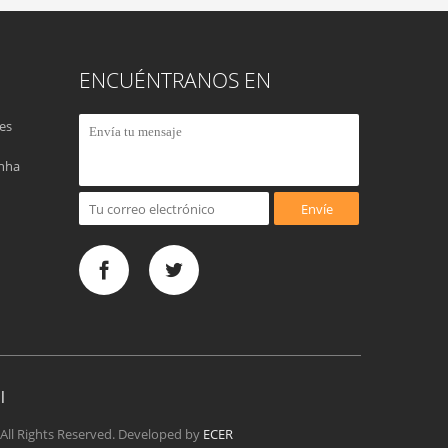
ENCUÉNTRANOS EN
es
anha
Envíe
l
 All Rights Reserved. Developed by
ECER