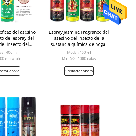
eficaz del asesino
Espray Jasmine Fragrance del
to del espray del
asesino del insecto de la
del insecto del
sustancia química de hogar
l de parásito
400ML
el: 400 ml
Model: 400 ml
500 en cartón
Min: 500-1000 cajas
actar ahora
Contactar ahora