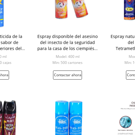
ticida de la
Espray disponible del asesino
Espray natur
 sabor de
del insecto de la seguridad
del
eriores del
para la casa de los ciempiés 2
Tetramet
insecto
años de garantía
repelente d
0 ml
Model: 400 ml
Mod
0 cajas
Min: 500 cartones
Min: 
ahora
Contactar ahora
Cont