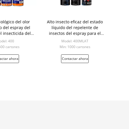
ológico del olor
Alto insecto eficaz del estado
o del espray del
líquido del repelente de
l insecticida del
insectos del espray para el
sol 400ML
dormitorio
del: 400
Model: 400MLAT
500 cartones
Min: 1000 cartones
actar ahora
Contactar ahora