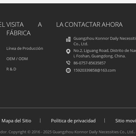
L
VISITA A LA
CONTACTAR AHORA
FÁBRICA
Guangzhou Konnor Daily Necessiti
Co., Ltd.
Línea de Producción
No.2, Liguang Road, Distrito de N
i, Foshan, Guangdong, China.
OEM / ODM
86-0757-85635857
R & D
15920339858@163.com
Mapa del Sitio
Política de privacidad
Sitio movi
or. Copyright © 2016 - 2025 Guangzhou Konnor Daily Necessities Co., Ltd..