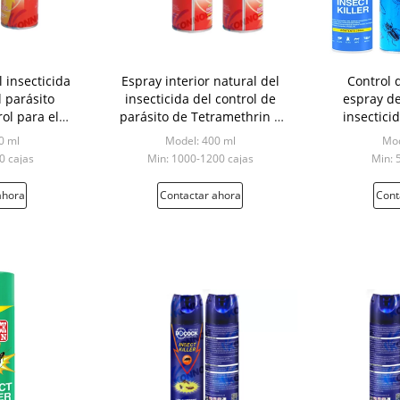
 insecticida
Espray interior natural del
Control 
l parásito
insecticida del control de
espray de
ol para el
parásito de Tetramethrin 2
insectici
a/la casa
años de validez
Cyperm
0 ml
Model: 400 ml
Mod
0 cajas
Min: 1000-1200 cajas
Min: 
ahora
Contactar ahora
Cont