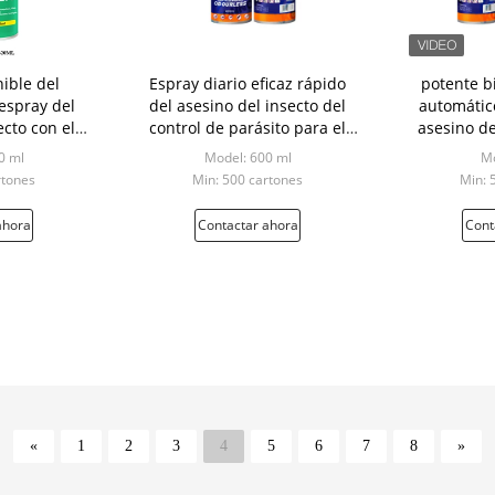
ible del
Espray diario eficaz rápido
potente bi
 espray del
del asesino del insecto del
automátic
ecto con el
control de parásito para el
asesino de
el cartón
restaurante
aero
0 ml
Model: 600 ml
Mo
rtones
Min: 500 cartones
Min: 
ahora
Contactar ahora
Cont
«
1
2
3
4
5
6
7
8
»