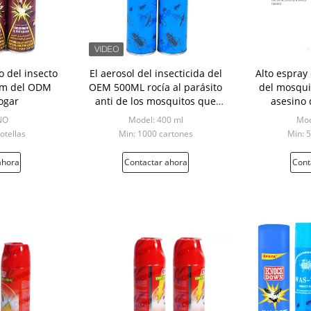
o del insecto
El aerosol del insecticida del
Alto espray 
 m del ODM
OEM 500ML rocía al parásito
del mosqui
ogar
anti de los mosquitos que
asesino 
vuela
contro
NO
Model: 400 ml
Mod
otellas
Min: 1000 cartones
Min: 
ahora
Contactar ahora
Cont