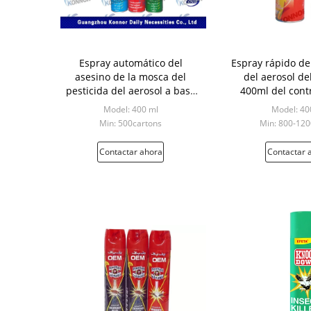
Espray automático del
Espray rápido del
asesino de la mosca del
del aerosol de
pesticida del aerosol a base
400ml del contr
de agua para el cuarto de
hogar/la barr
Model: 400 ml
Model: 40
baño y el armario
Min: 500cartons
Min: 800-120
Contactar ahora
Contactar 