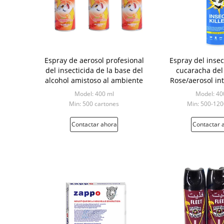
Espray de aerosol profesional
Espray del insec
del insecticida de la base del
cucaracha del
alcohol amistoso al ambiente
Rose/aerosol int
asesino del 
Model: 400 ml
Model: 40
Min: 500 cartones
Min: 500-120
Contactar ahora
Contactar 