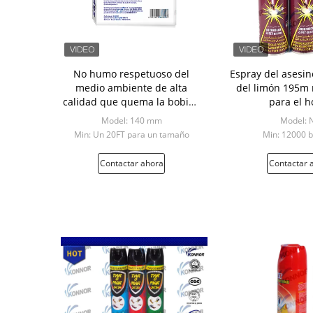
No humo respetuoso del
Espray del asesin
medio ambiente de alta
del limón 195m
calidad que quema la bobina
para el h
repugnante del mosquito de
Model: 140 mm
Model: 
12h 140m m
Min: Un 20FT para un tamaño
Min: 12000 b
Contactar ahora
Contactar 