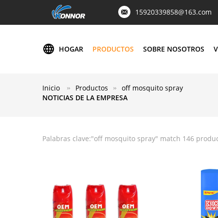
15920339858@163.com
HOGAR
PRODUCTOS
SOBRE NOSOTROS
V
Inicio
Productos
off mosquito spray
NOTICIAS DE LA EMPRESA
Palabras clave:"
off mosquito spray
" match 146 produ