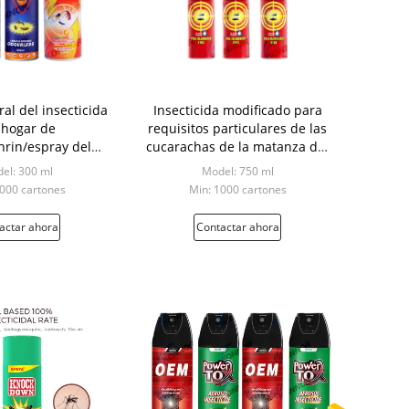
al del insecticida
Insecticida modificado para
 hogar de
requisitos particulares de las
hrin/espray del
cucarachas de la matanza del
e insectos para el
espray del insecticida del
el: 300 ml
Model: 750 ml
hogar
aerosol del tamaño
1000 cartones
Min: 1000 cartones
actar ahora
Contactar ahora