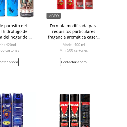
de parásito del
Fórmula modificada para
l hidrófugo del
requisitos particulares
da del hogar del
fragancia aromática casera
ethrin 420ML
profesional del olor del
el: 420ml
Model: 400 ml
espray del control de parásito
500 cartones
Min: 500 cartones
actar ahora
Contactar ahora