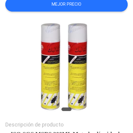
MEJOR PRECIO
COMPANY
NEWS
MAPA
DEL
SITIO
PRIVACY
POLICY
Descripción de producto