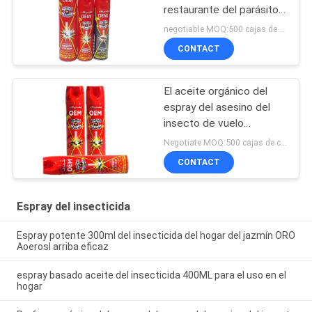
restaurante del parásito
del control/repulsivo del
negotiable MOQ:500 cajas de cartón
mosquito
CONTACT
El aceite orgánico del
espray del asesino del
insecto de vuelo
basó/asesino de
Negotiate MOQ:500 cajas de cartón
coloración no- del
CONTACT
mosquito repugnante
Espray del insecticida
Espray potente 300ml del insecticida del hogar del jazmín ORO
Aoerosl arriba eficaz
espray basado aceite del insecticida 400ML para el uso en el
hogar