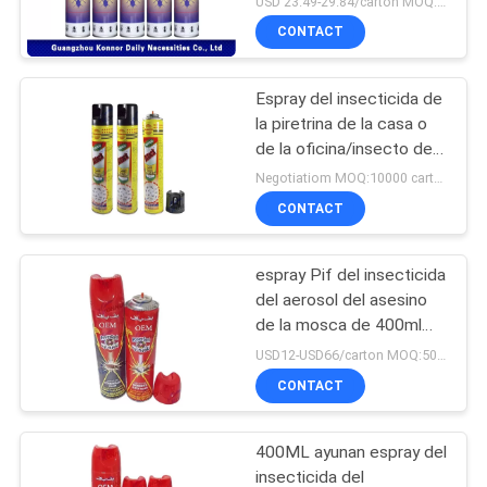
USD 23.49-29.84/carton MOQ:cajas de 1000
CONTACT
Espray del insecticida de
la piretrina de la casa o
de la oficina/insecto del
repelente de insectos
Negotiatiom MOQ:10000 cartones
del espray
CONTACT
espray Pif del insecticida
del aerosol del asesino
de la mosca de 400ml
Paf para el embalaje de
USD12-USD66/carton MOQ:500 cajas de cartón
la hojalata del mosquito
CONTACT
400ML ayunan espray del
insecticida del