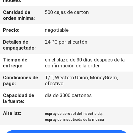
modelo:
Cantidad de
500 cajas de cartón
CONTROL
orden mínima:
DE
Precio:
negotiable
CALIDAD
Detalles de
24 PC por el cartón
empaquetado:
ÉNTRENOS
Tiempo de
en el plazo de 30 días después de la
EN
entrega:
confirmación de la orden
CONTACTO
Condiciones de
T/T, Western Union, MoneyGram,
CON
pago:
efectivo
Capacidad de
día de 3000 cartones
PIDA
la fuente:
UNA
Alta luz:
,
espray de aerosol del insecticida
espray del insecticida de la mosca
CITA