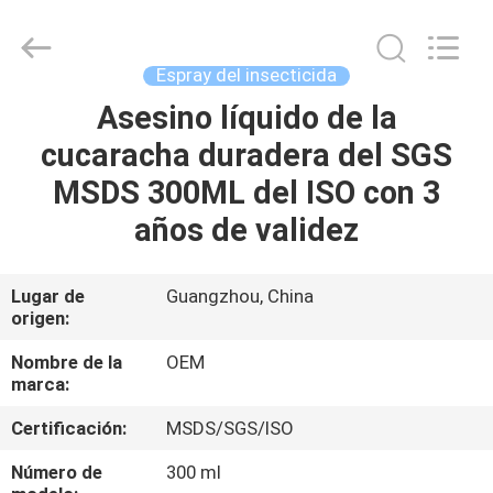
Proveedor.
Copyright
©
2016
-
Espray del insecticida
2025
Guangzhou
Konnor
Asesino líquido de la
HOGAR
Daily
Necessities
cucaracha duradera del SGS
Co.,
Ltd..
All
PRODUCTOS
MSDS 300ML del ISO con 3
Rights
Reserved.
Developed
años de validez
by
ECER
SOBRE
NOSOTROS
Lugar de
Guangzhou, China
origen:
VIAJE
Nombre de la
OEM
marca:
DE
Certificación:
MSDS/SGS/ISO
LA
FÁBRICA
Número de
300 ml