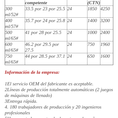
competente
(CTN)
300
33.5 por 23 por 25.5
24
1850
4250
ml/52#
400
35.7 por 24 por 25.8
24
1400
3200
ml/57#
500
41 por 28 por 25.5
24
1000
2400
ml/65#
600
46.2 por 29.5 por
24
750
1960
ml/65#
27.5
750
44 por 28.5 por 37.1
24
650
1600
ml/65#
Información de la empresa:
1El servicio OEM del fabricante es aceptable.
2Líneas de producción totalmente automáticas (2 juegos
de máquinas de llenado)
3Entrega rápida.
4. 180 trabajadores de producción y 20 ingenieros
profesionales